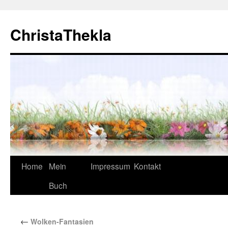
ChristaThekla
Home
Mein
Impressum
Kontakt
Buch
←
Wolken-Fantasien