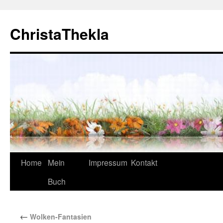
ChristaThekla
Home
Mein
Impressum
Kontakt
Buch
←
Wolken-Fantasien