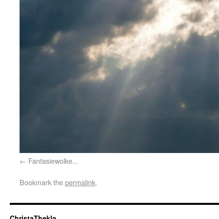
Fantasiewolke...
Bookmark the
permalink
.
ChristaThekla