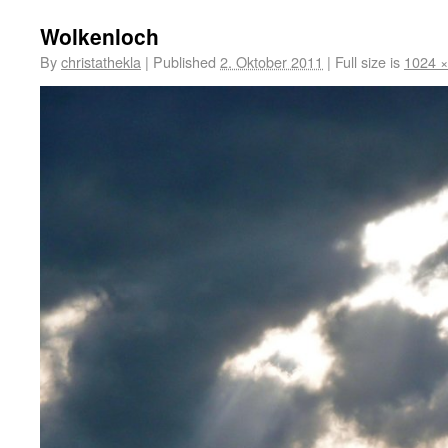
Wolkenloch
By
christathekla
|
Published
2. Oktober 2011
|
Full size is
1024 ×