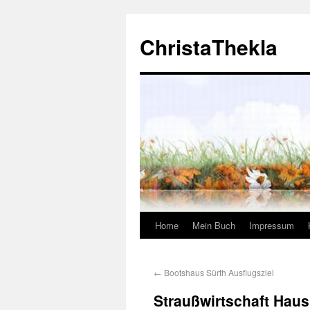
ChristaThekla
Home
Mein Buch
Impressum
←
Bootshaus Sürth Ausflugsziel
Straußwirtschaft Hau