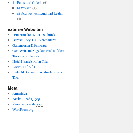
11 Fotos und Galerie
(6)
b) Wolken
(1)
d) Skuriles von Land und Leuten
(5)
externe Websiten
"Em Höttche" Köln-Dellbrück
Barone Lucy TOP Vercharterer
Gartencenter Effenberger
Gert Weinand Segelkamerad auf dem
Törn in die Karibik
Hotel Handelshof in Trier
Lissendorf Eifel
Lydia M. Cömert Kunstmalerin aus
Trier
Meta
Anmelden
Artikel-Feed (
RSS
)
Kommentare als
RSS
WordPress.org